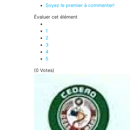
Soyez le premier à commenter!
Évaluer cet élément
1
2
3
4
5
(0 Votes)