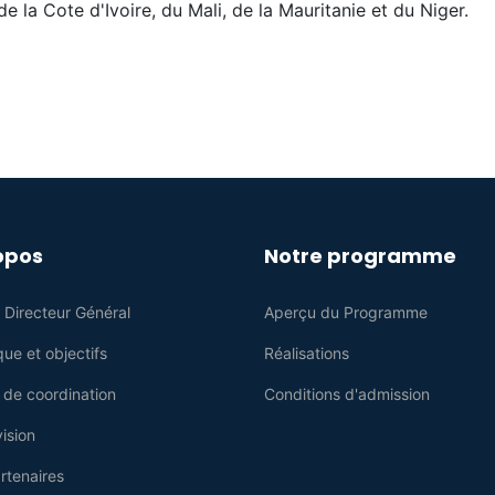
e la Cote d'Ivoire, du Mali, de la Mauritanie et du Niger.
opos
Notre programme
 Directeur Général
Aperçu du Programme
que et objectifs
Réalisations
 de coordination
Conditions d'admission
ision
rtenaires